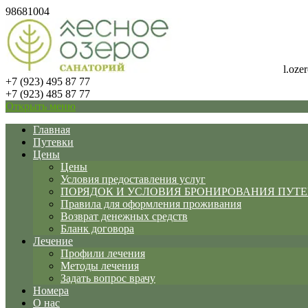
98681004
l.oz
+7 (923) 495 87 77
+7 (923) 485 87 77
Открыть меню
Главная
Путевки
Цены
Цены
Условия предоставления услуг
ПОРЯДОК И УСЛОВИЯ БРОНИРОВАНИЯ ПУТ
Правила для оформления проживания
Возврат денежных средств
Бланк договора
Лечение
Профили лечения
Методы лечения
Задать вопрос врачу
Номера
О нас