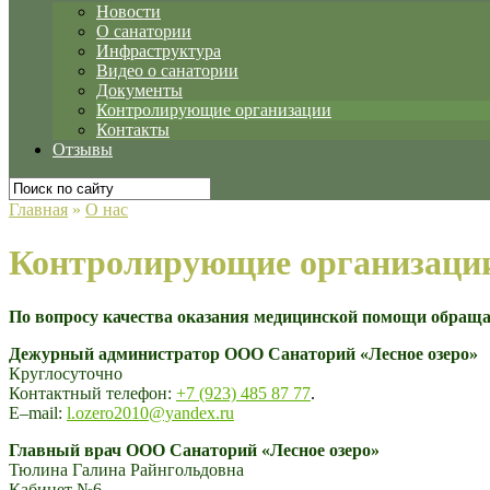
Новости
О санатории
Инфраструктура
Видео о санатории
Документы
Контролирующие организации
Контакты
Отзывы
Главная
»
О нас
Контролирующие организаци
По вопросу качества оказания медицинской помощи обраща
Дежурный администратор ООО Санаторий «Лесное озеро»
Круглосуточно
Контактный телефон:
+7 (923) 485 87 77
.
E–mail:
l.ozero2010@yandex.ru
Главный врач ООО Санаторий «Лесное озеро»
Тюлина Галина Райнгольдовна
Кабинет №6