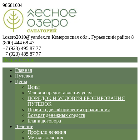
98681004
l.ozero2010@yandex.ru
Кемеровская обл., Гурьевский район
8
(800) 444 68 47
+7 (923) 495 87 77
+7 (923) 485 87 77
Открыть меню
Главная
Путевки
Цены
Цены
Условия предоставления услуг
ПОРЯДОК И УСЛОВИЯ БРОНИРОВАНИЯ
ПУТЕВОК
Правила для оформления проживания
Возврат денежных средств
Бланк договора
Лечение
Профили лечения
Методы лечения