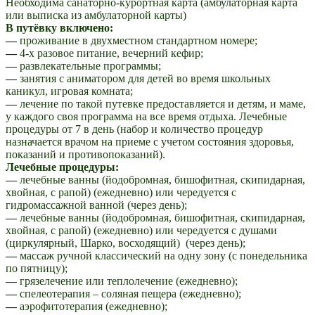
Необходима санаторно-курортная карта (амбулаторная карта
или выписка из амбулаторной карты)
В путёвку включено:
—
проживание в двухместном стандартном номере;
—
4-х разовое питание, вечерний кефир;
—
развлекательные программы;
—
занятия с аниматором для детей во время школьных
каникул, игровая комната;
—
лечение по такой путевке предоставляется и детям, и маме,
у каждого своя программа на все время отдыха. Лечебные
процедуры от 7 в день (набор и количество процедур
назначается врачом на приеме с учетом состояния здоровья,
показаний и противопоказаний).
Лечебные процедуры:
—
лечебные ванны (йодобромная, бишофитная, скипидарная,
хвойная, с рапой) (ежедневно) или чередуется с
гидромассажной ванной (через день);
—
лечебные ванны (йодобромная, бишофитная, скипидарная,
хвойная, с рапой) (ежедневно) или чередуется с душами
(циркулярный, Шарко, восходящий) (через день);
—
массаж ручной классический на одну зону (с понедельника
по пятницу);
—
грязелечение или теплолечение (ежедневно);
—
спелеотерапия – соляная пещера (ежедневно);
—
аэрофитотерапия (ежедневно);