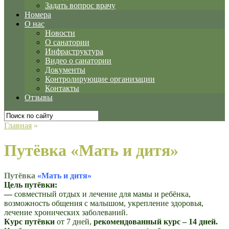
Задать вопрос врачу
Номера
О нас
Новости
О санатории
Инфраструктура
Видео о санатории
Документы
Контролирующие организации
Контакты
Отзывы
Главная
»
Путёвка «Мать и дитя»
Путёвка
«Мать и дитя»
Цель путёвки:
—
совместный отдых и лечение для мамы и ребёнка,
возможность общения с малышом, укрепление здоровья,
лечение хронических заболеваний.
Курс путёвки
от 7 дней,
рекомендованный курс – 14 дней.