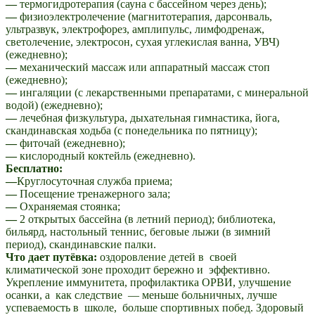
—
термогидротерапия (сауна с бассейном через день);
—
физиоэлектролечение (магнитотерапия, дарсонваль,
ультразвук, электрофорез, амплипульс, лимфодренаж,
светолечение, электросон, сухая углекислая ванна, УВЧ)
(ежедневно);
—
механический массаж или аппаратный массаж стоп
(ежедневно);
—
ингаляции (с лекарственными препаратами, с минеральной
водой) (ежедневно);
—
лечебная физкультура, дыхательная гимнастика, йога,
скандинавская ходьба (с понедельника по пятницу);
—
фиточай (ежедневно);
—
кислородный коктейль (ежедневно).
Бесплатно:
—
Круглосуточная служба приема;
—
Посещение тренажерного зала;
—
Охраняемая стоянка;
—
2 открытых бассейна (в летний период); библиотека,
бильярд, настольный теннис, беговые лыжи (в зимний
период), скандинавские палки.
Что дает путёвка:
оздоровление детей в своей
климатической зоне проходит бережно и эффективно.
Укрепление иммунитета, профилактика ОРВИ, улучшение
осанки, а как следствие — меньше больничных, лучше
успеваемость в школе, больше спортивных побед. Здоровый